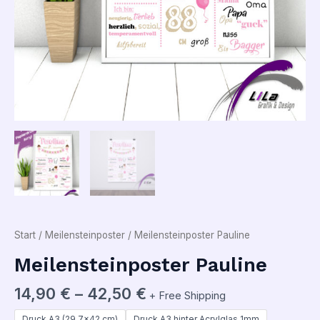
Start
/
Meilensteinposter
/ Meilensteinposter Pauline
Meilensteinposter Pauline
14,90
€
–
42,50
€
+ Free Shipping
Druck A3 (29,7x42 cm)
Druck A3 hinter Acrylglas 1mm